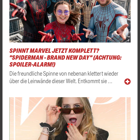
SPINNT MARVEL JETZT KOMPLETT?
"SPIDERMAN - BRAND NEW DAY" (ACHTUNG:
SPOILER-ALARM!)
Die freundliche Spinne von nebenan klettert wieder
über die Leinwände dieser Welt. Entkommt sie …