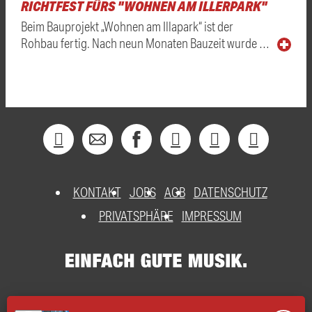
RICHTFEST FÜRS "WOHNEN AM ILLERPARK"
Beim Bauprojekt „Wohnen am Illapark“ ist der
Rohbau fertig. Nach neun Monaten Bauzeit wurde …
KONTAKT
JOBS
AGB
DATENSCHUTZ
PRIVATSPHÄRE
IMPRESSUM