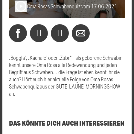
Oma Rosas Schwabenquiz vom 17.06.2021
play_arrow
„Boggla“, „Kächale“ oder „Zubr“ – als geborene Schwäbin
kennt unsere Oma Rosa alle Redewendung und jeden
Begriff aus Schwaben… die Frage ist eher, kennt ihr sie
auch? Hört euch hier aktuelle Folge von Oma Rosas
Schwabenquiz aus der GUTE-LAUNE-MORNINGSHOW
an.
DAS KÖNNTE DICH AUCH INTERESSIEREN