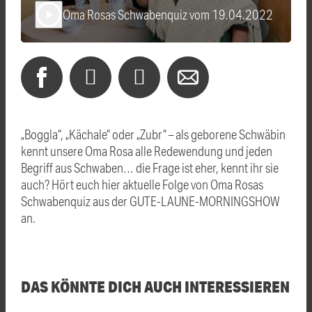
Oma Rosas Schwabenquiz vom 19.04.2022
play_arrow
„Boggla“, „Kächale“ oder „Zubr“ – als geborene Schwäbin
kennt unsere Oma Rosa alle Redewendung und jeden
Begriff aus Schwaben… die Frage ist eher, kennt ihr sie
auch? Hört euch hier aktuelle Folge von Oma Rosas
Schwabenquiz aus der GUTE-LAUNE-MORNINGSHOW
an.
DAS KÖNNTE DICH AUCH INTERESSIEREN