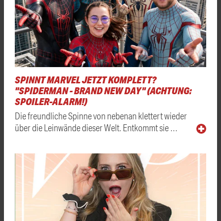
SPINNT MARVEL JETZT KOMPLETT?
"SPIDERMAN - BRAND NEW DAY" (ACHTUNG:
SPOILER-ALARM!)
Die freundliche Spinne von nebenan klettert wieder
über die Leinwände dieser Welt. Entkommt sie …