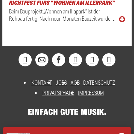
RICHTFEST FÜRS "WOHNEN AM ILLERPARK"
Beim Bauprojekt „Wohnen am Illapark“ ist der
Rohbau fertig. Nach neun Monaten Bauzeit wurde …
KONTAKT
JOBS
AGB
DATENSCHUTZ
PRIVATSPHÄRE
IMPRESSUM