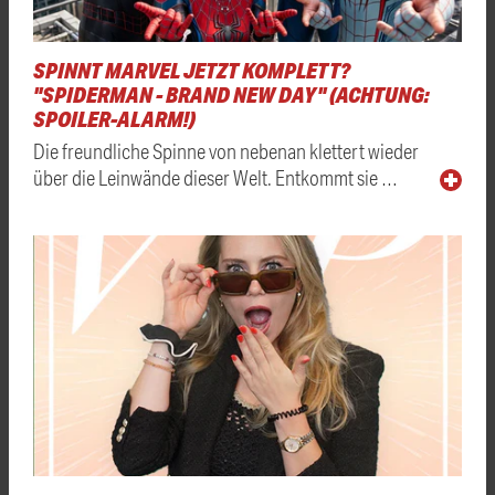
SPINNT MARVEL JETZT KOMPLETT?
"SPIDERMAN - BRAND NEW DAY" (ACHTUNG:
SPOILER-ALARM!)
Die freundliche Spinne von nebenan klettert wieder
über die Leinwände dieser Welt. Entkommt sie …