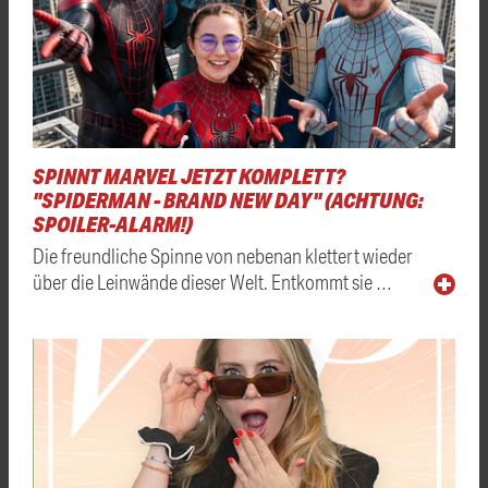
SPINNT MARVEL JETZT KOMPLETT?
"SPIDERMAN - BRAND NEW DAY" (ACHTUNG:
SPOILER-ALARM!)
Die freundliche Spinne von nebenan klettert wieder
über die Leinwände dieser Welt. Entkommt sie …