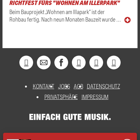
RICHTFEST FÜRS "WOHNEN AM ILLERPARK"
Beim Bauprojekt „Wohnen am Illapark“ ist der
Rohbau fertig. Nach neun Monaten Bauzeit wurde …
KONTAKT
JOBS
AGB
DATENSCHUTZ
PRIVATSPHÄRE
IMPRESSUM