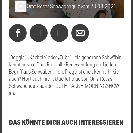
Oma Rosas Schwabenquiz vom 20.08.2021
play_arrow
„Boggla“, „Kächale“ oder „Zubr“ – als geborene Schwäbin
kennt unsere Oma Rosa alle Redewendung und jeden
Begriff aus Schwaben… die Frage ist eher, kennt ihr sie
auch? Hört euch hier aktuelle Folge von Oma Rosas
Schwabenquiz aus der GUTE-LAUNE-MORNINGSHOW
an.
DAS KÖNNTE DICH AUCH INTERESSIEREN