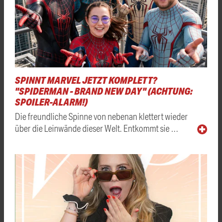
SPINNT MARVEL JETZT KOMPLETT?
"SPIDERMAN - BRAND NEW DAY" (ACHTUNG:
SPOILER-ALARM!)
Die freundliche Spinne von nebenan klettert wieder
über die Leinwände dieser Welt. Entkommt sie …