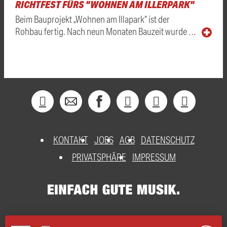
RICHTFEST FÜRS "WOHNEN AM ILLERPARK"
Beim Bauprojekt „Wohnen am Illapark“ ist der
Rohbau fertig. Nach neun Monaten Bauzeit wurde …
KONTAKT
JOBS
AGB
DATENSCHUTZ
PRIVATSPHÄRE
IMPRESSUM