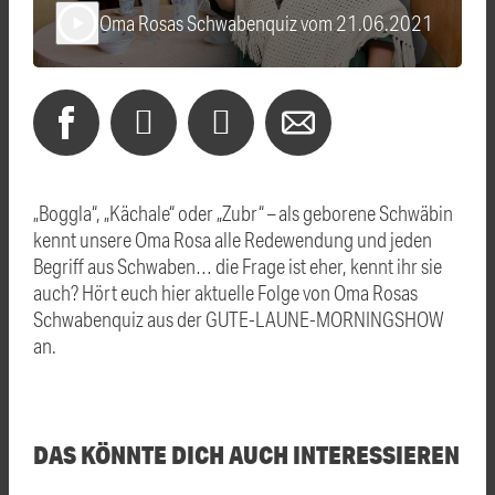
Oma Rosas Schwabenquiz vom 21.06.2021
play_arrow
„Boggla“, „Kächale“ oder „Zubr“ – als geborene Schwäbin
kennt unsere Oma Rosa alle Redewendung und jeden
Begriff aus Schwaben… die Frage ist eher, kennt ihr sie
auch? Hört euch hier aktuelle Folge von Oma Rosas
Schwabenquiz aus der GUTE-LAUNE-MORNINGSHOW
an.
DAS KÖNNTE DICH AUCH INTERESSIEREN