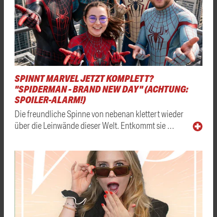
SPINNT MARVEL JETZT KOMPLETT?
"SPIDERMAN - BRAND NEW DAY" (ACHTUNG:
SPOILER-ALARM!)
Die freundliche Spinne von nebenan klettert wieder
über die Leinwände dieser Welt. Entkommt sie …