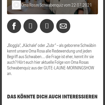
Oma Rosas Schwabenquiz vom 22.07.2021
play_arrow
„Boggla“, „Kächale“ oder „Zubr“ – als geborene Schwäbin
kennt unsere Oma Rosa alle Redewendung und jeden
Begriff aus Schwaben… die Frage ist eher, kennt ihr sie
auch? Hört euch hier aktuelle Folge von Oma Rosas
Schwabenquiz aus der GUTE-LAUNE-MORNINGSHOW
an.
DAS KÖNNTE DICH AUCH INTERESSIEREN