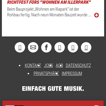
RICHTFEST FÜRS "WOHNEN AM ILLERPARK"
Beim Bauprojekt „Wohnen am Illapark“ ist der
Rohbau fertig. Nach neun Monaten Bauzeit wurde …
KONTAKT
JOBS
AGB
DATENSCHUTZ
PRIVATSPHÄRE
IMPRESSUM