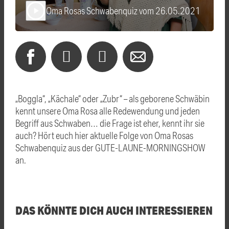
Oma Rosas Schwabenquiz vom 26.05.2021
play_arrow
„Boggla“, „Kächale“ oder „Zubr“ – als geborene Schwäbin
kennt unsere Oma Rosa alle Redewendung und jeden
Begriff aus Schwaben… die Frage ist eher, kennt ihr sie
auch? Hört euch hier aktuelle Folge von Oma Rosas
Schwabenquiz aus der GUTE-LAUNE-MORNINGSHOW
an.
DAS KÖNNTE DICH AUCH INTERESSIEREN