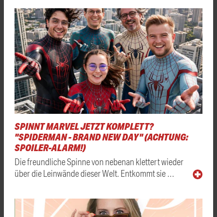
SPINNT MARVEL JETZT KOMPLETT?
"SPIDERMAN - BRAND NEW DAY" (ACHTUNG:
SPOILER-ALARM!)
Die freundliche Spinne von nebenan klettert wieder
über die Leinwände dieser Welt. Entkommt sie …