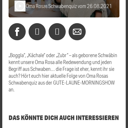
Oma Rosas Schwabenquiz vom 26.08.2021
play_arrow
„Boggla“, „Kächale“ oder „Zubr“ – als geborene Schwäbin
kennt unsere Oma Rosa alle Redewendung und jeden
Begriff aus Schwaben… die Frage ist eher, kennt ihr sie
auch? Hört euch hier aktuelle Folge von Oma Rosas
Schwabenquiz aus der GUTE-LAUNE-MORNINGSHOW
an.
DAS KÖNNTE DICH AUCH INTERESSIEREN