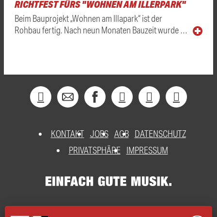
RICHTFEST FÜRS "WOHNEN AM ILLERPARK"
Beim Bauprojekt „Wohnen am Illapark“ ist der
Rohbau fertig. Nach neun Monaten Bauzeit wurde …
KONTAKT
JOBS
AGB
DATENSCHUTZ
PRIVATSPHÄRE
IMPRESSUM