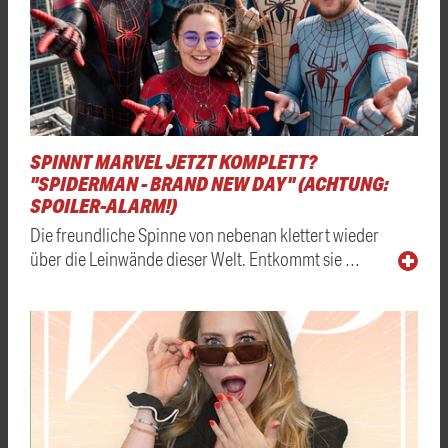
SPINNT MARVEL JETZT KOMPLETT?
"SPIDERMAN - BRAND NEW DAY" (ACHTUNG:
SPOILER-ALARM!)
Die freundliche Spinne von nebenan klettert wieder
über die Leinwände dieser Welt. Entkommt sie …