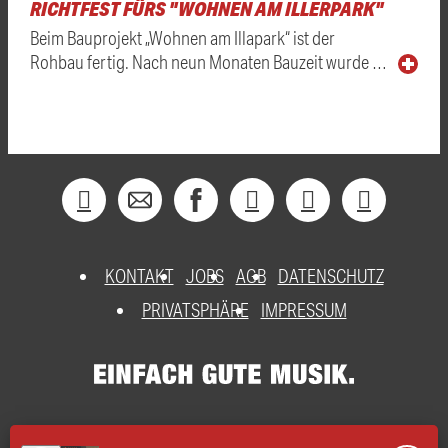
RICHTFEST FÜRS "WOHNEN AM ILLERPARK"
Beim Bauprojekt „Wohnen am Illapark“ ist der
Rohbau fertig. Nach neun Monaten Bauzeit wurde …
KONTAKT
JOBS
AGB
DATENSCHUTZ
PRIVATSPHÄRE
IMPRESSUM