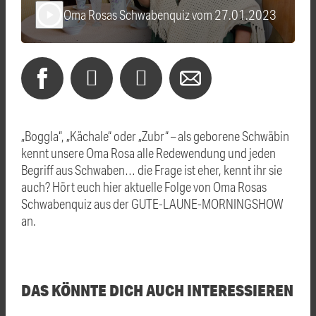
Oma Rosas Schwabenquiz vom 27.01.2023
play_arrow
„Boggla“, „Kächale“ oder „Zubr“ – als geborene Schwäbin
kennt unsere Oma Rosa alle Redewendung und jeden
Begriff aus Schwaben… die Frage ist eher, kennt ihr sie
auch? Hört euch hier aktuelle Folge von Oma Rosas
Schwabenquiz aus der GUTE-LAUNE-MORNINGSHOW
an.
DAS KÖNNTE DICH AUCH INTERESSIEREN