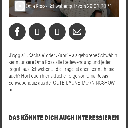
Oma Rosas Schwabenquiz vom 29.01.2021
play_arrow
„Boggla“, „Kächale“ oder „Zubr“ – als geborene Schwäbin
kennt unsere Oma Rosa alle Redewendung und jeden
Begriff aus Schwaben… die Frage ist eher, kennt ihr sie
auch? Hört euch hier aktuelle Folge von Oma Rosas
Schwabenquiz aus der GUTE-LAUNE-MORNINGSHOW
an.
DAS KÖNNTE DICH AUCH INTERESSIEREN