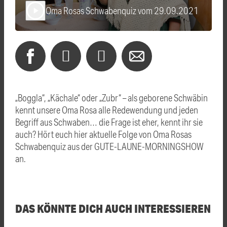
Oma Rosas Schwabenquiz vom 29.09.2021
play_arrow
„Boggla“, „Kächale“ oder „Zubr“ – als geborene Schwäbin
kennt unsere Oma Rosa alle Redewendung und jeden
Begriff aus Schwaben… die Frage ist eher, kennt ihr sie
auch? Hört euch hier aktuelle Folge von Oma Rosas
Schwabenquiz aus der GUTE-LAUNE-MORNINGSHOW
an.
DAS KÖNNTE DICH AUCH INTERESSIEREN