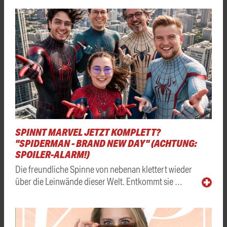
SPINNT MARVEL JETZT KOMPLETT?
"SPIDERMAN - BRAND NEW DAY" (ACHTUNG:
SPOILER-ALARM!)
Die freundliche Spinne von nebenan klettert wieder
über die Leinwände dieser Welt. Entkommt sie …