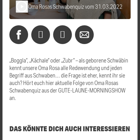
Oma Rosas Schwabenquiz vom 31.03.2022
play_arrow
„Boggla“, „Kächale“ oder „Zubr“ – als geborene Schwäbin
kennt unsere Oma Rosa alle Redewendung und jeden
Begriff aus Schwaben… die Frage ist eher, kennt ihr sie
auch? Hört euch hier aktuelle Folge von Oma Rosas
Schwabenquiz aus der GUTE-LAUNE-MORNINGSHOW
an.
DAS KÖNNTE DICH AUCH INTERESSIEREN