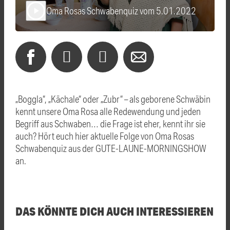
Oma Rosas Schwabenquiz vom 5.01.2022
play_arrow
„Boggla“, „Kächale“ oder „Zubr“ – als geborene Schwäbin
kennt unsere Oma Rosa alle Redewendung und jeden
Begriff aus Schwaben… die Frage ist eher, kennt ihr sie
auch? Hört euch hier aktuelle Folge von Oma Rosas
Schwabenquiz aus der GUTE-LAUNE-MORNINGSHOW
an.
DAS KÖNNTE DICH AUCH INTERESSIEREN