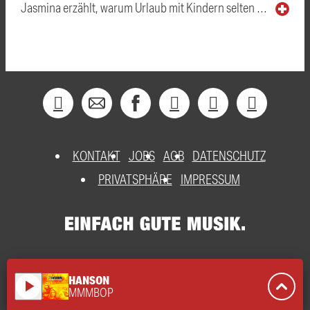
Jasmina erzählt, warum Urlaub mit Kindern selten …
KONTAKT
JOBS
AGB
DATENSCHUTZ
PRIVATSPHÄRE
IMPRESSUM
HANSON
play_arrow
MMMBOP