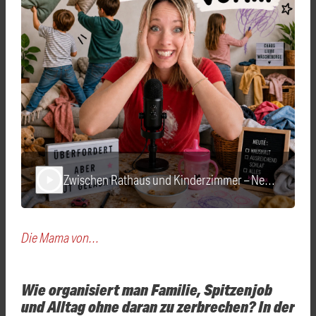
Zwischen Rathaus und Kinderzimmer – Neu-Ulms OB Katrin Albsteiger über Familie, Karriere & Mental Load
play_arrow
Die Mama von…
Wie organisiert man Familie, Spitzenjob
und Alltag ohne daran zu zerbrechen? In der