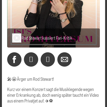
Rod Stewart kassiert Fan-Kritik
play_arrow
🎤😬 Ärger um Rod Stewart!
Kurz vor einem Konzert sagt die Musiklegende wegen
einer Erkrankung ab, doch wenig später taucht ein Video
aus einem Privatjet auf. ✈️⚽