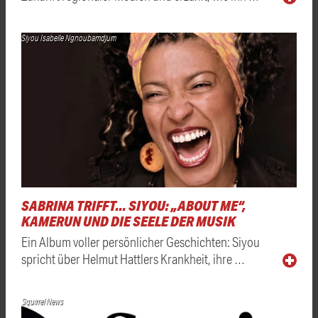
Siyou Isabelle Ngnoubamdjum
SABRINA TRIFFT... SIYOU: „ABOUT ME“,
KAMERUN UND DIE SEELE DER MUSIK
Ein Album voller persönlicher Geschichten: Siyou
spricht über Helmut Hattlers Krankheit, ihre …
Squirrel News