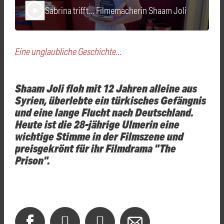
Sabrina trifft... Filmemacherin Shaam Joli
play_arrow
Eine unglaubliche Geschichte...
Shaam Joli floh mit 12 Jahren alleine aus
Syrien, überlebte ein türkisches Gefängnis
und eine lange Flucht nach Deutschland.
Heute ist die 28-jährige Ulmerin eine
wichtige Stimme in der Filmszene und
preisgekrönt für ihr Filmdrama "The
Prison".