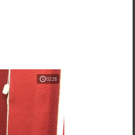
schedule
02:26