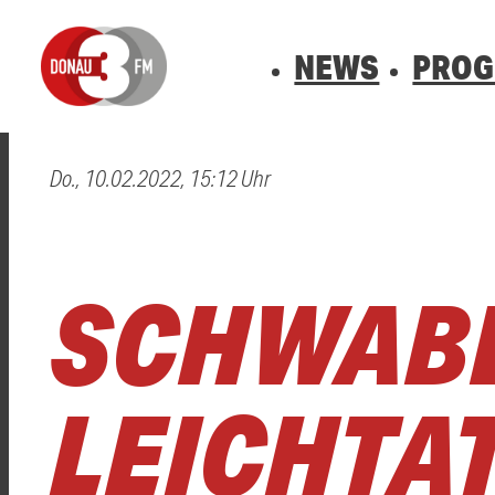
NEWS
PRO
Do., 10.02.2022, 15:12 Uhr
0800 0 490 400
arrow_forward
arrow_forward
ALLE ANZEIGEN
ALLE ANZEIGEN
VERKEHR
BLITZER
Hast du auch einen Blitzer oder eine Verke
Hast du auch einen Blitzer oder eine Verke
SCHWABE
LEICHTA