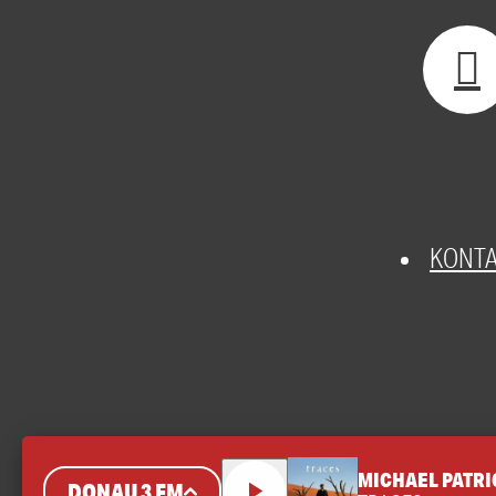
KONT
MICHAEL PATRI
DONAU 3 FM
play_arrow