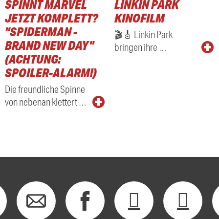
SPINNT MARVEL
LINKIN PARK
JETZT KOMPLETT?
KINOFILM
"SPIDERMAN -
🎬🎸 Linkin Park
BRAND NEW DAY"
bringen ihre …
(ACHTUNG:
SPOILER-ALARM!)
Die freundliche Spinne
von nebenan klettert …