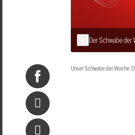
Der Schwabe der 
play_arrow
Unser Schwabe der Woche: De