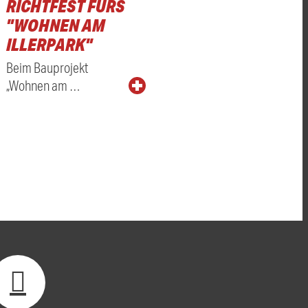
RICHTFEST FÜRS
"WOHNEN AM
ILLERPARK"
Beim Bauprojekt
„Wohnen am …