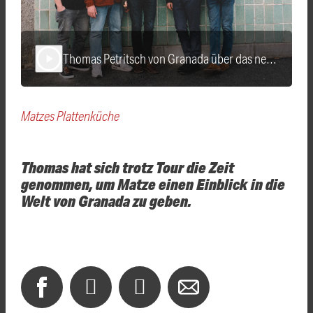
Thomas Petritsch von Granada über das neue Album und die aktuelle Tour
play_arrow
Matzes Plattenküche
Thomas hat sich trotz Tour die Zeit
genommen, um Matze einen Einblick in die
Welt von Granada zu geben.