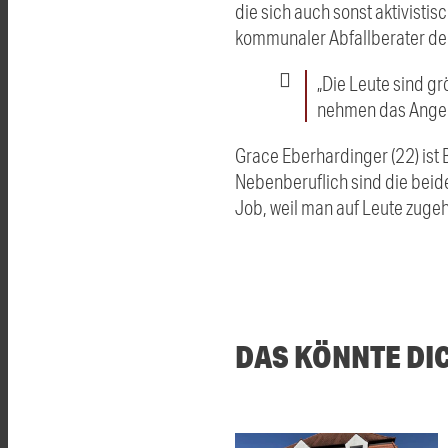
die sich auch sonst aktivisti
kommunaler Abfallberater de
„Die Leute sind g
nehmen das Angebo
Grace Eberhardinger (22) ist
Nebenberuflich sind die beid
Job, weil man auf Leute zuge
DAS KÖNNTE DI