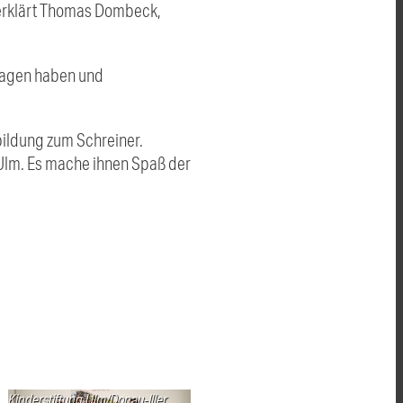
, erklärt Thomas Dombeck,
 sagen haben und
bildung zum Schreiner.
 Ulm. Es mache ihnen Spaß der
Kinderstiftung Ulm/Donau-Iller