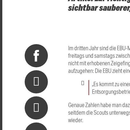
sichtbar sauberer,
Im dritten Jahr sind die EBU-
freitags und samstags zwisc
nicht mit erhobenen Zeigefin
aufzugehen: Die EBU zieht eine
„Es kommt zu eine
Entsorgungsbetri
Genaue Zahlen habe man dazu 
seitdem die Scouts unterwegs
wieder.