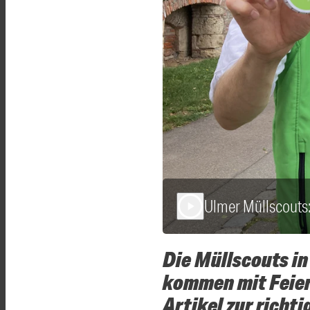
Ulmer Müllscouts:
play_arrow
Die Müllscouts in
kommen mit Feier
Artikel zur richt