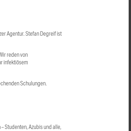
er Agentur. Stefan Degreif ist
 Wir reden von
r infektiösem
rechenden Schulungen.
– Studenten, Azubis und alle,