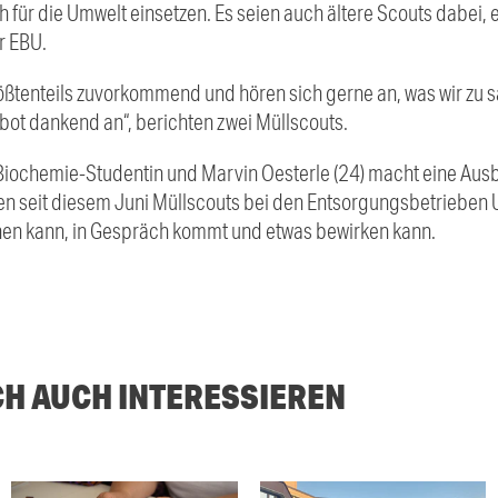
sch für die Umwelt einsetzen. Es seien auch ältere Scouts dabei
r EBU.
rößtenteils zuvorkommend und hören sich gerne an, was wir zu
t dankend an“, berichten zwei Müllscouts.
 Biochemie-Studentin und Marvin Oesterle (24) macht eine Aus
en seit diesem Juni Müllscouts bei den Entsorgungsbetrieben
hen kann, in Gespräch kommt und etwas bewirken kann.
CH AUCH INTERESSIEREN