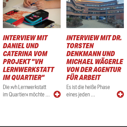
INTERVIEW MIT
INTERVIEW MIT DR.
DANIEL UND
TORSTEN
CATERINA VOM
DENKMANN UND
PROJEKT "VH
MICHAEL WÄGERLE
LERNWERKSTATT
VON DER AGENTUR
IM QUARTIER"
FÜR ARBEIT
Die »vh Lernwerkstatt
Es ist die heiße Phase
im Quartier« möchte …
eines jeden …