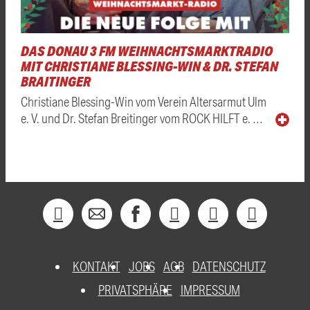
DAS DONAU 3 FM WEIHNACHTSMARKTRADIO
MIT CHRISTIANE BLESSING-WIN & DR. STEFAN
BRAITINGER
Christiane Blessing-Win vom Verein Altersarmut Ulm
e. V. und Dr. Stefan Breitinger vom ROCK HILFT e. …
KONTAKT
JOBS
AGB
DATENSCHUTZ
PRIVATSPHÄRE
IMPRESSUM