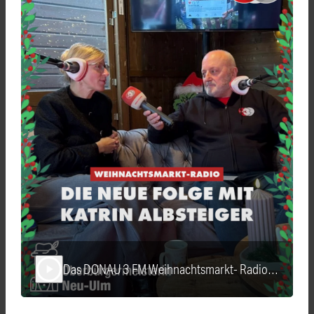
Das DONAU 3 FM Weihnachtsmarkt- Radio mit Katrin Albsteiger, der Oberbürgermeisterin von Neu-Ulm
play_arrow