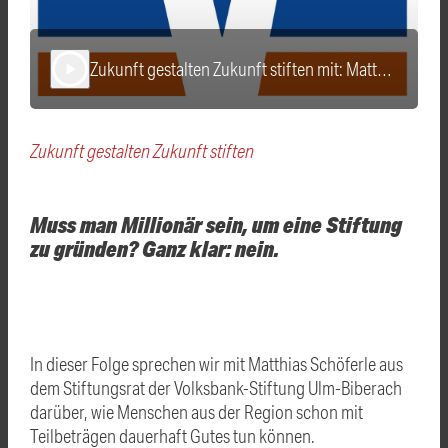
Zukunft gestalten Zukunft stiften mit: Matthias Schöferle
play_arrow
Zukunft gestalten Zukunft stiften
Muss man Millionär sein, um eine Stiftung
zu gründen? Ganz klar: nein.
In dieser Folge sprechen wir mit Matthias Schöferle aus
dem Stiftungsrat der Volksbank-Stiftung Ulm-Biberach
darüber, wie Menschen aus der Region schon mit
Teilbeträgen dauerhaft Gutes tun können.