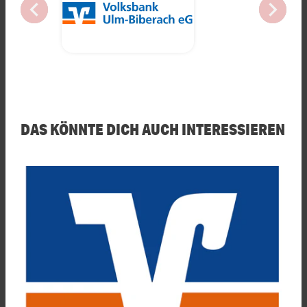
chevron_left
chevron_right
DAS KÖNNTE DICH AUCH INTERESSIEREN