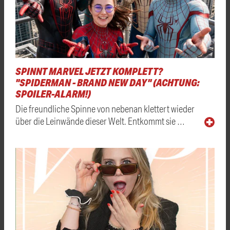
SPINNT MARVEL JETZT KOMPLETT?
"SPIDERMAN - BRAND NEW DAY" (ACHTUNG:
SPOILER-ALARM!)
Die freundliche Spinne von nebenan klettert wieder
über die Leinwände dieser Welt. Entkommt sie …