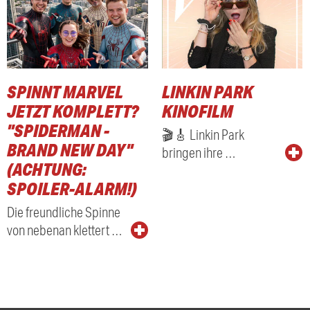
SPINNT MARVEL
LINKIN PARK
JETZT KOMPLETT?
KINOFILM
"SPIDERMAN -
🎬🎸 Linkin Park
BRAND NEW DAY"
bringen ihre …
(ACHTUNG:
SPOILER-ALARM!)
Die freundliche Spinne
von nebenan klettert …