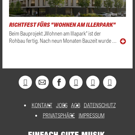
RICHTFEST FÜRS "WOHNEN AM ILLERPARK"
Beim Bauprojekt „Wohnen am Illapark“ ist der
Rohbau fertig. Nach neun Monaten Bauzeit wurde …
KONTAKT
JOBS
AGB
DATENSCHUTZ
PRIVATSPHÄRE
IMPRESSUM