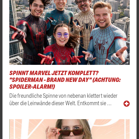
SPINNT MARVEL JETZT KOMPLETT?
"SPIDERMAN - BRAND NEW DAY" (ACHTUNG:
SPOILER-ALARM!)
Die freundliche Spinne von nebenan klettert wieder
über die Leinwände dieser Welt. Entkommt sie …