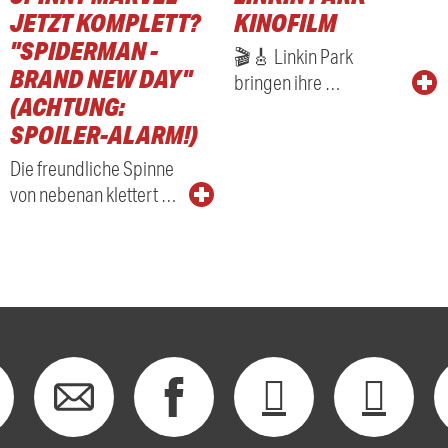
JETZT KOMPLETT?
KINOFILM
"SPIDERMAN -
🎬🎸 Linkin Park
BRAND NEW DAY"
bringen ihre …
(ACHTUNG:
SPOILER-ALARM!)
Die freundliche Spinne
von nebenan klettert …