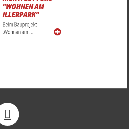
"WOHNEN AM
ILLERPARK"
Beim Bauprojekt
„Wohnen am …