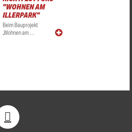
"WOHNEN AM
ILLERPARK"
Beim Bauprojekt
„Wohnen am …