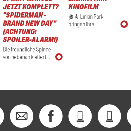
JETZT KOMPLETT?
KINOFILM
"SPIDERMAN -
🎬🎸 Linkin Park
BRAND NEW DAY"
bringen ihre …
(ACHTUNG:
SPOILER-ALARM!)
Die freundliche Spinne
von nebenan klettert …