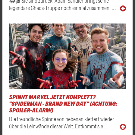
😂🎬 Sie sind zurück! Adam Sandler bringt seine
legendäre Chaos-Truppe noch einmal zusammen: …
SPINNT MARVEL JETZT KOMPLETT?
"SPIDERMAN - BRAND NEW DAY" (ACHTUNG:
SPOILER-ALARM!)
Die freundliche Spinne von nebenan klettert wieder
über die Leinwände dieser Welt. Entkommt sie …