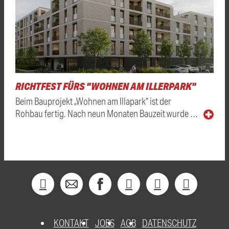
RICHTFEST FÜRS "WOHNEN AM ILLERPARK"
Beim Bauprojekt „Wohnen am Illapark“ ist der
Rohbau fertig. Nach neun Monaten Bauzeit wurde …
KONTAKT
JOBS
AGB
DATENSCHUTZ