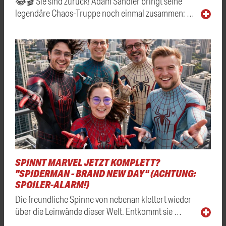
😂🎬 Sie sind zurück! Adam Sandler bringt seine
legendäre Chaos-Truppe noch einmal zusammen: …
SPINNT MARVEL JETZT KOMPLETT?
"SPIDERMAN - BRAND NEW DAY" (ACHTUNG:
SPOILER-ALARM!)
Die freundliche Spinne von nebenan klettert wieder
über die Leinwände dieser Welt. Entkommt sie …