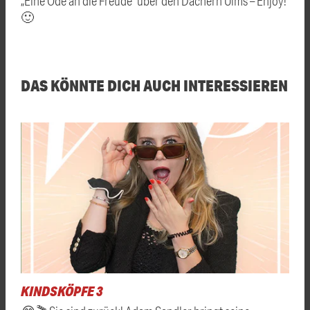
„Eine Ode an die Freude“ über den Dächern Ulms – Enjoy!
🙂
DAS KÖNNTE DICH AUCH INTERESSIEREN
KINDSKÖPFE 3