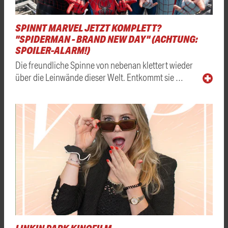
SPINNT MARVEL JETZT KOMPLETT?
"SPIDERMAN - BRAND NEW DAY" (ACHTUNG:
SPOILER-ALARM!)
Die freundliche Spinne von nebenan klettert wieder
über die Leinwände dieser Welt. Entkommt sie …