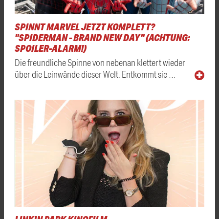
SPINNT MARVEL JETZT KOMPLETT?
"SPIDERMAN - BRAND NEW DAY" (ACHTUNG:
SPOILER-ALARM!)
Die freundliche Spinne von nebenan klettert wieder
über die Leinwände dieser Welt. Entkommt sie …