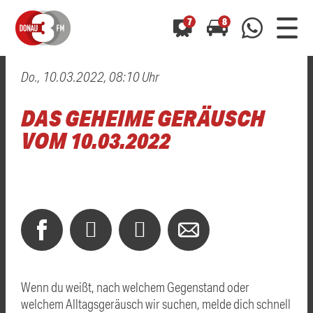
7
8
Do., 10.03.2022, 08:10 Uhr
0800 0 490 400
arrow_forward
arrow_forward
ALLE ANZEIGEN
ALLE ANZEIGEN
DAS GEHEIME GERÄUSCH
01520 242 3333
Hast du auch einen Blitzer oder eine Verkehrsbehinderung
Hast du auch einen Blitzer oder eine Verkehrsbehinderung
VOM 10.03.2022
0800 0 490 400
0800 0 490 400
gesehen? Ganz einfach melden - kostenlos unter
gesehen? Ganz einfach melden - kostenlos unter
WhatsApp 01520 242 3333
WhatsApp 01520 242 3333
oder per
oder per
Wenn du weißt, nach welchem Gegenstand oder
welchem Alltagsgeräusch wir suchen, melde dich schnell