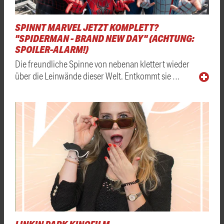
SPINNT MARVEL JETZT KOMPLETT?
"SPIDERMAN - BRAND NEW DAY" (ACHTUNG:
SPOILER-ALARM!)
Die freundliche Spinne von nebenan klettert wieder
über die Leinwände dieser Welt. Entkommt sie …