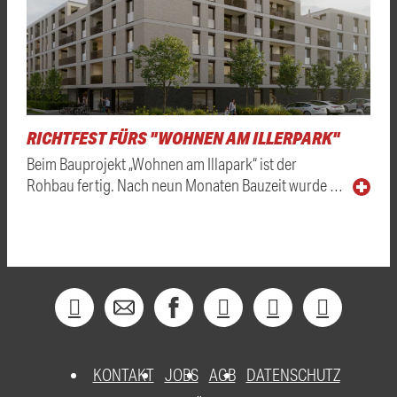
RICHTFEST FÜRS "WOHNEN AM ILLERPARK"
Beim Bauprojekt „Wohnen am Illapark“ ist der
Rohbau fertig. Nach neun Monaten Bauzeit wurde …
KONTAKT
JOBS
AGB
DATENSCHUTZ