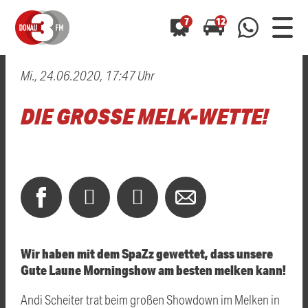
7
12
Mi., 24.06.2020, 17:47 Uhr
0800 0 490 400
arrow_forward
arrow_forward
ALLE ANZEIGEN
ALLE ANZEIGEN
DIE GROSSE MELK-WETTE!
01520 242 3333
Hast du auch einen Blitzer oder eine Verkehrsbehinderung
Hast du auch einen Blitzer oder eine Verkehrsbehinderung
0800 0 490 400
0800 0 490 400
gesehen? Ganz einfach melden - kostenlos unter
gesehen? Ganz einfach melden - kostenlos unter
WhatsApp 01520 242 3333
WhatsApp 01520 242 3333
oder per
oder per
Wir haben mit dem SpaZz gewettet, dass unsere
Gute Laune Morningshow am besten melken kann!
Andi Scheiter trat beim großen Showdown im Melken in