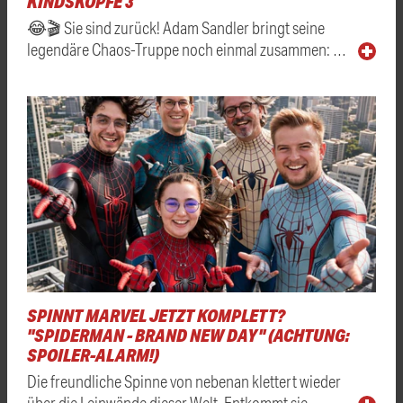
KINDSKÖPFE 3
😂🎬 Sie sind zurück! Adam Sandler bringt seine
legendäre Chaos-Truppe noch einmal zusammen: …
SPINNT MARVEL JETZT KOMPLETT?
"SPIDERMAN - BRAND NEW DAY" (ACHTUNG:
SPOILER-ALARM!)
Die freundliche Spinne von nebenan klettert wieder
über die Leinwände dieser Welt. Entkommt sie …