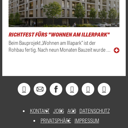
RICHTFEST FÜRS "WOHNEN AM ILLERPARK"
Beim Bauprojekt „Wohnen am Illapark“ ist der
Rohbau fertig. Nach neun Monaten Bauzeit wurde …
KONTAKT
JOBS
AGB
DATENSCHUTZ
PRIVATSPHÄRE
IMPRESSUM