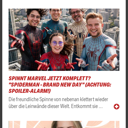
SPINNT MARVEL JETZT KOMPLETT?
"SPIDERMAN - BRAND NEW DAY" (ACHTUNG:
SPOILER-ALARM!)
Die freundliche Spinne von nebenan klettert wieder
über die Leinwände dieser Welt. Entkommt sie …