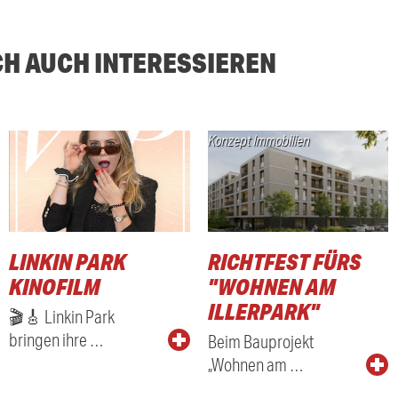
CH AUCH INTERESSIEREN
Konzept Immobilien
LINKIN PARK
RICHTFEST FÜRS
KINOFILM
"WOHNEN AM
ILLERPARK"
🎬🎸 Linkin Park
bringen ihre …
Beim Bauprojekt
„Wohnen am …