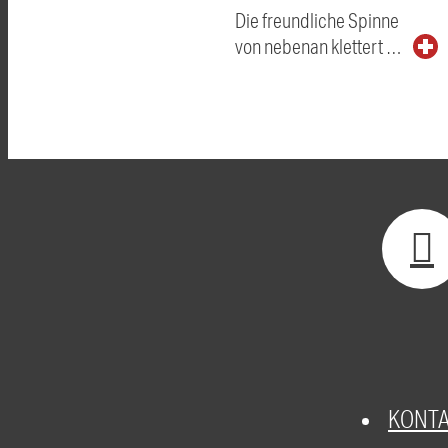
Die freundliche Spinne
von nebenan klettert …
KONT