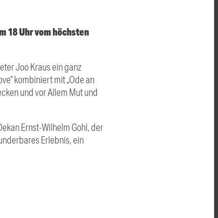
um 18 Uhr vom höchsten
ter Joo Kraus ein ganz
ove“ kombiniert mit „Ode an
wecken und vor Allem Mut und
Dekan Ernst-Wilhelm Gohl, der
underbares Erlebnis, ein