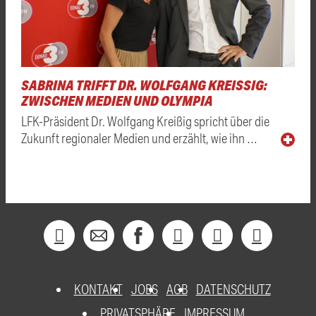
SABRINA TRIFFT DR. WOLFGANG KREISSIG: Z
WISCHEN MEDIEN UND OLYMPIA
LFK-Präsident Dr. Wolfgang Kreißig spricht über die
Zukunft regionaler Medien und erzählt, wie ihn …
KONTAKT
JOBS
AGB
DATENSCHUTZ
PRIVATSPHÄRE
IMPRESSUM