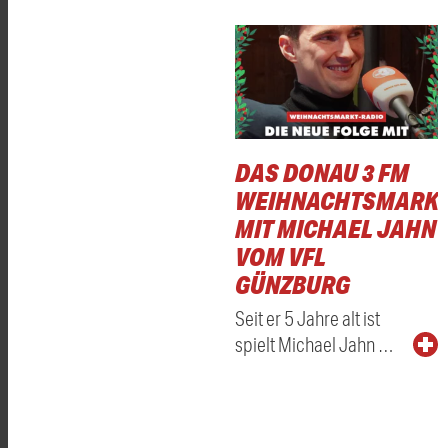
DAS DONAU 3 FM
WEIHNACHTSMARKT
MIT MICHAEL JAHN
VOM VFL
GÜNZBURG
Seit er 5 Jahre alt ist
spielt Michael Jahn …