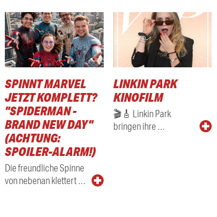
SPINNT MARVEL
LINKIN PARK
RADIO
JETZT KOMPLETT?
KINOFILM
"SPIDERMAN -
🎬🎸 Linkin Park
BRAND NEW DAY"
bringen ihre …
(ACHTUNG:
SPOILER-ALARM!)
Die freundliche Spinne
von nebenan klettert …