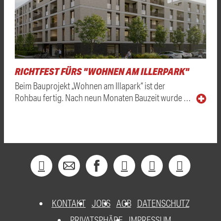
RICHTFEST FÜRS "WOHNEN AM ILLERPARK"
Beim Bauprojekt „Wohnen am Illapark“ ist der
Rohbau fertig. Nach neun Monaten Bauzeit wurde …
KONTAKT
JOBS
AGB
DATENSCHUTZ
PRIVATSPHÄRE
IMPRESSUM