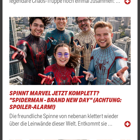
legendäre Chaos-Truppe noch einmal zusammen: …
SPINNT MARVEL JETZT KOMPLETT?
"SPIDERMAN - BRAND NEW DAY" (ACHTUNG:
SPOILER-ALARM!)
Die freundliche Spinne von nebenan klettert wieder
über die Leinwände dieser Welt. Entkommt sie …