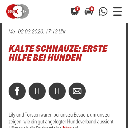
7
8
Mo., 02.03.2020, 17:13 Uhr
0800 0 490 400
arrow_forward
arrow_forward
ALLE ANZEIGEN
ALLE ANZEIGEN
KALTE SCHNAUZE: ERSTE
01520 242 3333
Hast du auch einen Blitzer oder eine Verkehrsbehinderung
Hast du auch einen Blitzer oder eine Verkehrsbehinderung
HILFE BEI HUNDEN
0800 0 490 400
0800 0 490 400
gesehen? Ganz einfach melden - kostenlos unter
gesehen? Ganz einfach melden - kostenlos unter
WhatsApp 01520 242 3333
WhatsApp 01520 242 3333
oder per
oder per
Lily und Torsten waren bei uns zu Besuch, um uns zu
zeigen, wie ein gut angelegter Hundeverband aussieht!