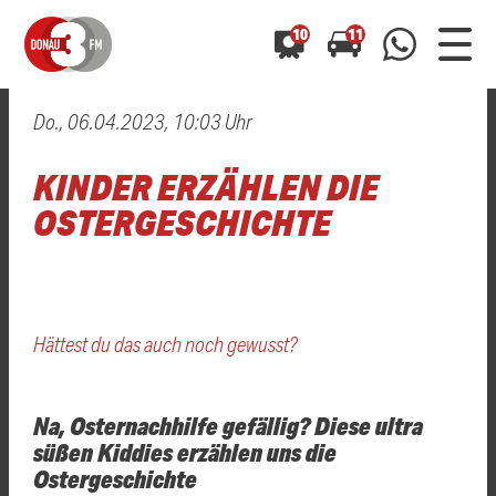
10
11
Do., 06.04.2023, 10:03 Uhr
0800 0 490 400
arrow_forward
arrow_forward
ALLE ANZEIGEN
ALLE ANZEIGEN
KINDER ERZÄHLEN DIE
01520 242 3333
Hast du auch einen Blitzer oder eine Verkehrsbehinderung
Hast du auch einen Blitzer oder eine Verkehrsbehinderung
OSTERGESCHICHTE
0800 0 490 400
0800 0 490 400
gesehen? Ganz einfach melden - kostenlos unter
gesehen? Ganz einfach melden - kostenlos unter
WhatsApp 01520 242 3333
WhatsApp 01520 242 3333
oder per
oder per
Hättest du das auch noch gewusst?
Na, Osternachhilfe gefällig? Diese ultra
süßen Kiddies erzählen uns die
Ostergeschichte