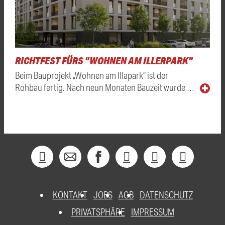
RICHTFEST FÜRS "WOHNEN AM ILLERPARK"
Beim Bauprojekt „Wohnen am Illapark“ ist der
Rohbau fertig. Nach neun Monaten Bauzeit wurde …
KONTAKT
JOBS
AGB
DATENSCHUTZ
PRIVATSPHÄRE
IMPRESSUM