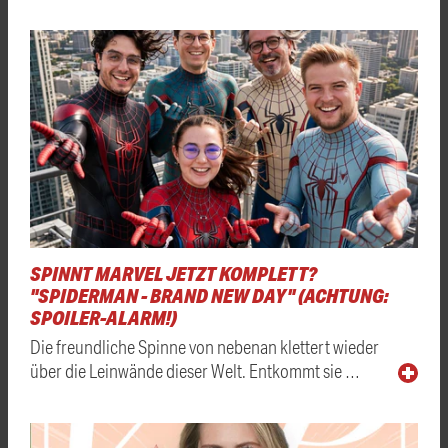
SPINNT MARVEL JETZT KOMPLETT?
"SPIDERMAN - BRAND NEW DAY" (ACHTUNG:
SPOILER-ALARM!)
Die freundliche Spinne von nebenan klettert wieder
über die Leinwände dieser Welt. Entkommt sie …