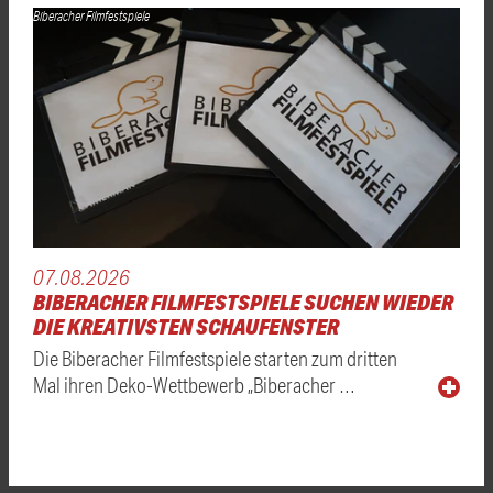
Biberacher Filmfestspiele
07.08.2026
BIBERACHER FILMFESTSPIELE SUCHEN WIEDER
DIE KREATIVSTEN SCHAUFENSTER
Die Biberacher Filmfestspiele starten zum dritten
Mal ihren Deko-Wettbewerb „Biberacher …