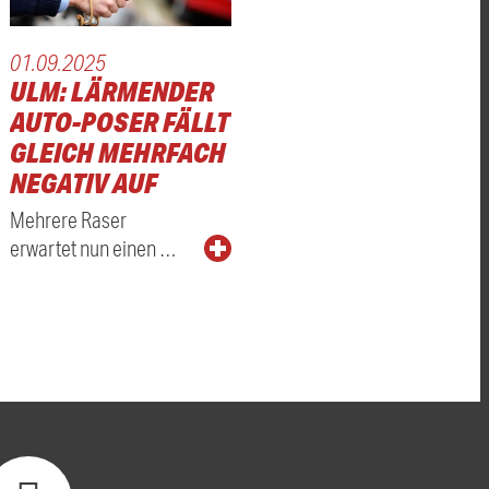
01.09.2025
ULM: LÄRMENDER
AUTO-POSER FÄLLT
GLEICH MEHRFACH
NEGATIV AUF
Mehrere Raser
erwartet nun einen …