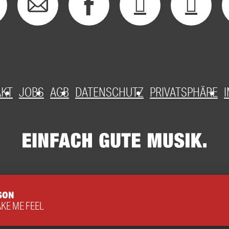
AKT
JOBS
AGB
DATENSCHUTZ
PRIVATSPHÄRE
SON
KE ME FEEL