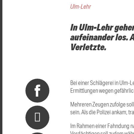
Ulm-Lehr
In Ulm-Lehr gehe
aufeinander los. A
Verletzte.
Bei einer Schlägerei in
Ulm-L
Ermittlungen wegen gefährli
Mehreren Zeugen zufolge sol
sein. Als die Polizei ankam, tr
Im Rahmen einer Fahndung nah
Verdächtigen soll zudem wäh