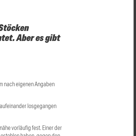
 Stöcken
htet. Aber es gibt
ahm nach eigenen Angaben
 aufeinander losgegangen
he vorläufig fest. Einer der
gestohlen haben, gegen den