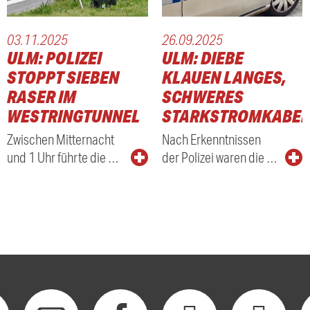
03.11.2025
26.09.2025
ULM: POLIZEI
ULM: DIEBE
STOPPT SIEBEN
KLAUEN LANGES,
RASER IM
SCHWERES
WESTRINGTUNNEL
STARKSTROMKABEL
Zwischen Mitternacht
Nach Erkenntnissen
und 1 Uhr führte die …
der Polizei waren die …