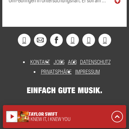
Ulm-Böfingen in Untersuchungshaft. Er soll am …
KONTAKT
JOBS
AGB
DATENSCHUTZ
PRIVATSPHÄRE
IMPRESSUM
TAYLOR SWIFT
play_arrow
I KNEW IT, I KNEW YOU