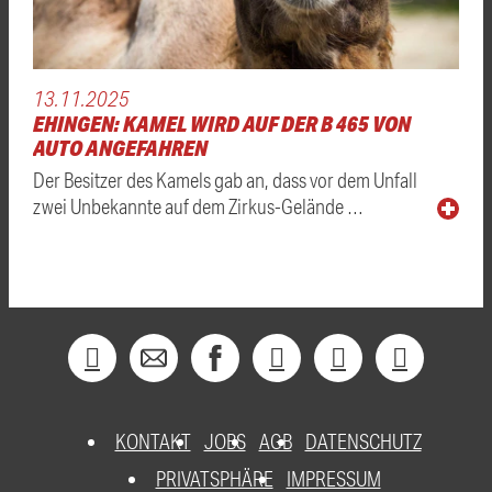
13.11.2025
EHINGEN: KAMEL WIRD AUF DER B 465 VON
AUTO ANGEFAHREN
Der Besitzer des Kamels gab an, dass vor dem Unfall
zwei Unbekannte auf dem Zirkus-Gelände …
KONTAKT
JOBS
AGB
DATENSCHUTZ
PRIVATSPHÄRE
IMPRESSUM