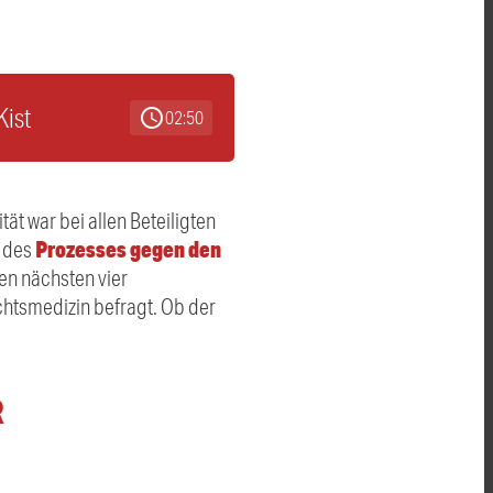
Kist
schedule
02:50
t war bei allen Beteiligten
Prozesses gegen den
g des
den nächsten vier
tsmedizin befragt. Ob der
R