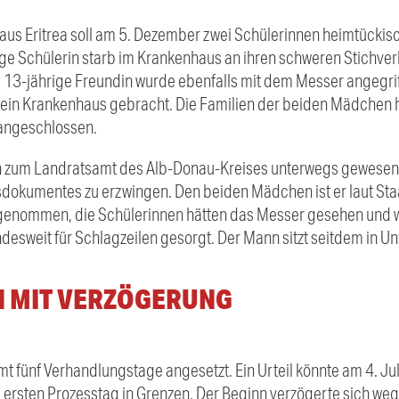
aus Eritrea soll am 5. Dezember zwei Schülerinnen heimtückis
ige Schülerin starb im Krankenhaus an ihren schweren Stichver
re 13-jährige Freundin wurde ebenfalls mit dem Messer angegri
n ein Krankenhaus gebracht. Die Familien der beiden Mädchen h
angeschlossen.
 zum Landratsamt des Alb-Donau-Kreises unterwegs gewesen 
sdokumentes zu erzwingen. Den beiden Mädchen ist er laut Staa
enommen, die Schülerinnen hätten das Messer gesehen und wol
bundesweit für Schlagzeilen gesorgt. Der Mann sitzt seitdem in 
 MIT VERZÖGERUNG
t fünf Verhandlungstage angesetzt. Ein Urteil könnte am 4. Juli
m ersten Prozesstag in Grenzen. Der Beginn verzögerte sich we