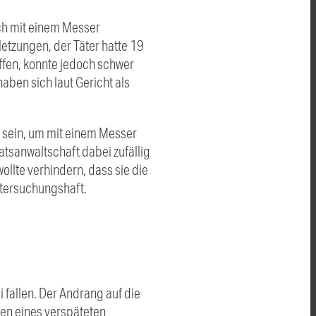
ch mit einem Messer
letzungen, der Täter hatte 19
ffen, konnte jedoch schwer
aben sich laut Gericht als
sein, um mit einem Messer
tsanwaltschaft dabei zufällig
lte verhindern, dass sie die
Untersuchungshaft.
 fallen. Der Andrang auf die
gen eines verspäteten