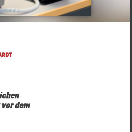
ARDT
lichen
g vor dem