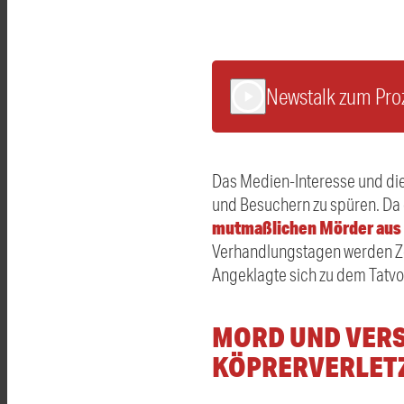
Newstalk zum Pro
play_arrow
Das Medien-Interesse und die
und Besuchern zu spüren. Da 
mutmaßlichen Mörder aus 
Verhandlungstagen werden Ze
Angeklagte sich zu dem Tatvor
MORD UND VERS
KÖPRERVERLET