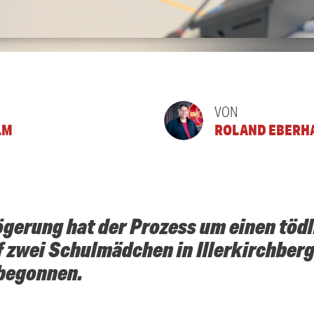
VON
LM
ROLAND EBERH
ögerung hat der Prozess um einen töd
 zwei Schulmädchen in Illerkirchber
begonnen.