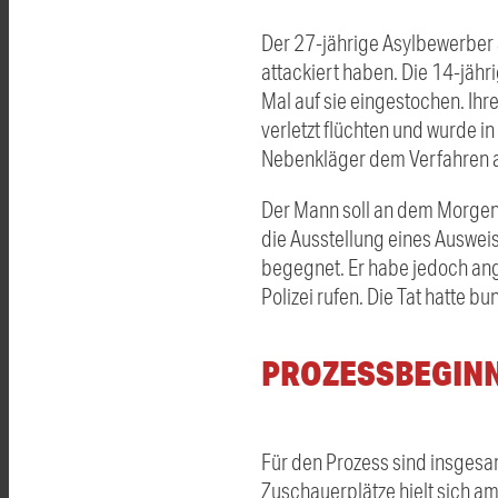
Der 27-jährige Asylbewerber 
attackiert haben. Die 14-jähr
Mal auf sie eingestochen. Ih
verletzt flüchten und wurde i
Nebenkläger dem Verfahren 
Der Mann soll an dem Morgen
die Ausstellung eines Auswei
begegnet. Er habe jedoch ang
Polizei rufen. Die Tat hatte 
PROZESSBEGINN
Für den Prozess sind insgesam
Zuschauerplätze hielt sich a