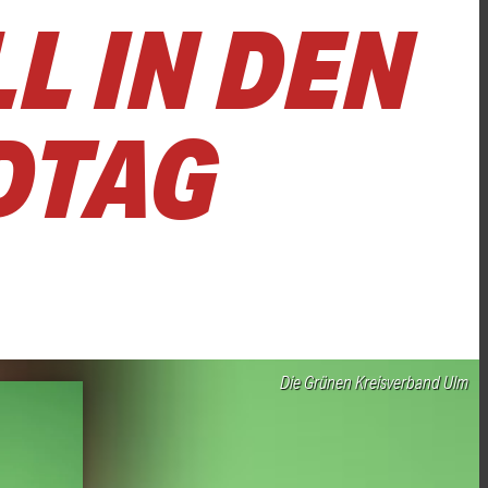
L IN DEN
DTAG
Die Grünen Kreisverband Ulm