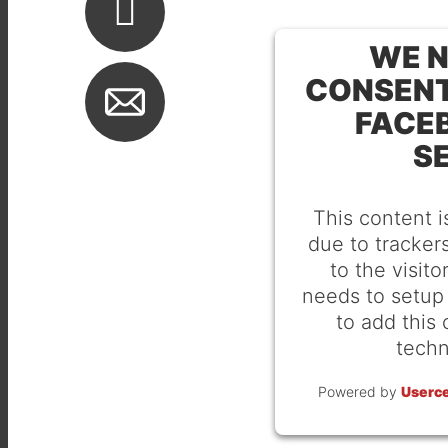
WE N
CONSENT
FACE
S
This content i
due to trackers
to the visit
needs to setup 
to add this 
techn
Powered by
Userc