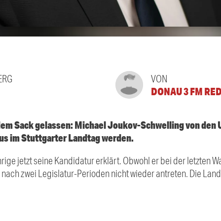
ERG
VON
DONAU 3 FM RE
s dem Sack gelassen: Michael Joukov-Schwelling von den 
ius im Stuttgarter Landtag werden.
ige jetzt seine Kandidatur erklärt. Obwohl er bei der letzten W
ius nach zwei Legislatur-Perioden nicht wieder antreten. Die La