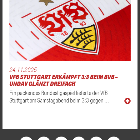
24.11.2025
VFB STUTTGART ERKÄMPFT 3:3 BEIM BVB –
UNDAV GLÄNZT DREIFACH
Ein packendes Bundesligaspiel lieferte der VfB
Stuttgart am Samstagabend beim 3:3 gegen …