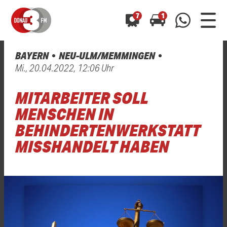
7
1
BAYERN
NEU-ULM/MEMMINGEN
0800 0 490 400
Mi., 20.04.2022, 12:06 Uhr
arrow_forward
arrow_forward
ALLE ANZEIGEN
ALLE ANZEIGEN
01520 242 3333
MITARBEITER SOLL
Hast du auch einen Blitzer oder eine Verkehrsbehinderung
Hast du auch einen Blitzer oder eine Verkehrsbehinderung
0800 0 490 400
0800 0 490 400
gesehen? Ganz einfach melden - kostenlos unter
gesehen? Ganz einfach melden - kostenlos unter
MENSCHEN IN
WhatsApp 01520 242 3333
WhatsApp 01520 242 3333
oder per
oder per
BEHINDERTENWERKSTATT
MISSHANDELT HABEN